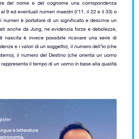
tere del nome e del cognome una corrispondenza
al 9 ed eventuali numeri maestri (l’11, il 22 e il 33) o
sti numeri è portatore di un significato e descrive un
iati anche da Jung, ne evidenzia forze e debolezze,
 di nascita è invece possibile ricavare una serie di
enze e i valori di un soggetto), il numero dell’Io (che
sterno), il numero del Destino (che orienta un uomo
e rappresenta il tempo di un uomo in base alla qualità
ister
ingue e letterature
 astronomia,