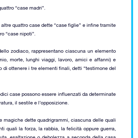
 quattro “case madri”.
altre quattro case dette “case figlie” e infine tramite
ro “case nipoti”.
e dello zodiaco, rappresentano ciascuna un elemento
imonio, morte, lunghi viaggi, lavoro, amici e affanni) e
di ottenere i tre elementi finali, detti “testimone del
dodici case possono essere influenzati da determinate
atura, il sestile e l’opposizione.
gure magiche dette quadrigrammi, ciascuna delle quali
 quali la forza, la rabbia, la felicità oppure guerra,
duta, esaltazione o debolezza a seconda della casa