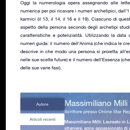
Oggi la numerologia opera assegnando alle let
numerica per poi ricavare i numeri archetipici, dall’1 
karmici (il 13, il 14, il 16 e il 19). Ciascuno di que
aspetto della persona secondo degli archetipi stud
caratteristiche e potenzialità. Utilizzando la data
numeri guida: il numero dell’Anima (che indica le cred
descrive in che modo una persona si proietta all’e
nelle sue scelte future) e il numero dell’Essenza (ch
delle sue varie fasi).
Massimiliano Milli
Autore
Scrittore presso Online Star Reg
Articoli recenti
Massimiliano Milli: Laureato in L
straniere, aono appassionato di