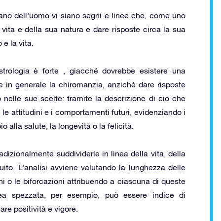
mano dell’uomo vi siano segni e linee che, come uno
vita e della sua natura e dare risposte circa la sua
 e la vita.
strologia è forte , giacché dovrebbe esistere una
 e in generale la chiromanzia, anziché dare risposte
mo nelle sue scelte: tramite la descrizione di ciò che
e attitudini e i comportamenti futuri, evidenziando i
 alla salute, la longevità o la felicità.
radizionalmente suddividerle in linea della vita, della
ntuito. L’analisi avviene valutando la lunghezza delle
oni o le biforcazioni attribuendo a ciascuna di queste
linea spezzata, per esempio, può essere indice di
re positività e vigore.