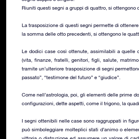
Riuniti questi segni a gruppi di quattro, si ottengono
La trasposizione di questi segni permette di ottenere 
la somma delle otto precedenti, si ottengono le quatt
Le dodici case così ottenute, assimilabili a quell
(vita, finanze, fratelli, genitori, figli, salute, matr
tramite un’ulteriore trasposizione di segni permettono 
passato”, “testimone del futuro” e “giudice”.
Come nell’astrologia, poi, gli elementi delle prime 
configurazioni, dette aspetti, come il trigono, la quadr
I segni ottenibili nelle case sono raggruppati in fi
può simboleggiare molteplici stati d’animo o elementi
vittoria o distruzione ed assumere un valore di ca