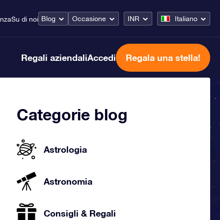
Blog
Occasione
INR
Italiano
enza
Su di noi
Regali aziendali
Accedi
Regala una stella!
Categorie blog
Astrologia
Astronomia
Consigli & Regali