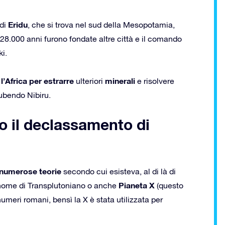
Eridu
 di
, che si trova nel sud della Mesopotamia,
28.000 anni furono fondate altre città e il comando
i.
l’Africa per estrarre
minerali
ulteriori
e risolvere
ubendo Nibiru.
po il declassamento di
numerose teorie
secondo cui esisteva, al di là di
Pianeta X
il nome di Transplutoniano o anche
(questo
eri romani, bensì la X è stata utilizzata per