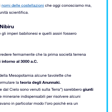
i
nomi delle costellazioni
che oggi conosciamo ma,
ità scientifica.
 Nibiru
e gli imperi babilonesi e quelli assiri fossero
credere fermamente che la prima società terrena
intorno al 3000 a.C.
i
 della Mesopotamia alcune tavolette che
teoria degli Anunnaki.
formulare la
giunti
he dal Cielo sono venuti sulla Terra”) sarebbero
se minerarie indispensabili per risolvere alcuni
avano in particolar modo l’oro poichè era un