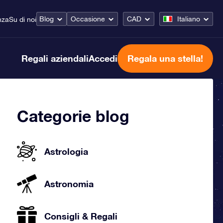
Blog
Occasione
CAD
Italiano
nza
Su di noi
Regali aziendali
Accedi
Regala una stella!
Categorie blog
Astrologia
Astronomia
Consigli & Regali