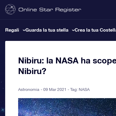
Regali
Guarda la tua stella
Crea la tua Costel
Nibiru: la NASA ha scope
Nibiru?
Astronomia
09 Mar 2021 - Tag:
NASA