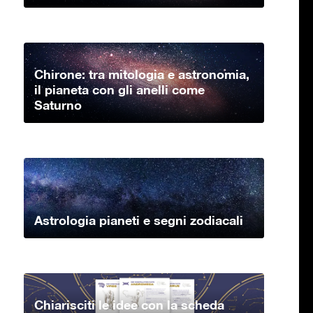
Chirone: tra mitologia e astronomia,
il pianeta con gli anelli come
Saturno
Astrologia pianeti e segni zodiacali
Chiarisciti le idee con la scheda