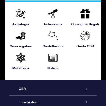
Astrologia
Astronomia
Consigli & Regali
Cosa regalare
Costellazioni
Guida OSR
Metafisica
Notizie
OSR
Assistenza
I nostri doni