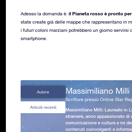
il Pianeta rosso è pronto pe
Adesso la domanda è:
state create già delle mappe che rappresentano in mo
i futuri coloni marziani potrebbero un giorno servirs
smartphone.
Massimiliano Milli
Autore
Scrittore presso Online Star Reg
Articoli recenti
Massimiliano Milli: Laureato in L
straniere, aono appassionato di
comunicazione e cultura e mi ded
contenuti coinvolgenti e informat