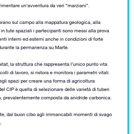
erimentare un’avventura da veri “marziani”.
orano sul campo alla mappatura geologica, alla
 in tute spaziali i partecipanti sono messi alla prova
ti interni ed esterni anche in condizioni di forte
 durante la permanenza su Marte.
tat, la struttura che rappresenta l’unico punto vita
lli di lavoro, si ristora e monitora i parametri vitali.
egli spazi per creare una forma di agricoltura
el CIP è quella di selezionare delle varietà di tuberi
ana, prevalentemente composta da anidride carbonica.
nte, dal buon cibo agli immancabili momenti di svago
.