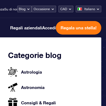
Blog
Occasione
CAD
Italiano
nza
Su di noi
Regali aziendali
Accedi
Regala una stella!
Categorie blog
Astrologia
Astronomia
Consigli & Regali