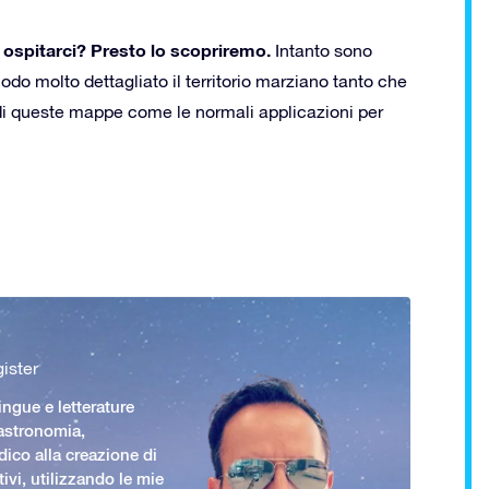
r ospitarci? Presto lo scopriremo.
Intanto sono
do molto dettagliato il territorio marziano tanto che
i di queste mappe come le normali applicazioni per
ister
ingue e letterature
 astronomia,
ico alla creazione di
ivi, utilizzando le mie