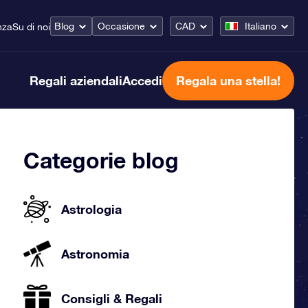
Blog
Occasione
CAD
Italiano
nza
Su di noi
Regali aziendali
Accedi
Regala una stella!
Categorie blog
Astrologia
Astronomia
Consigli & Regali