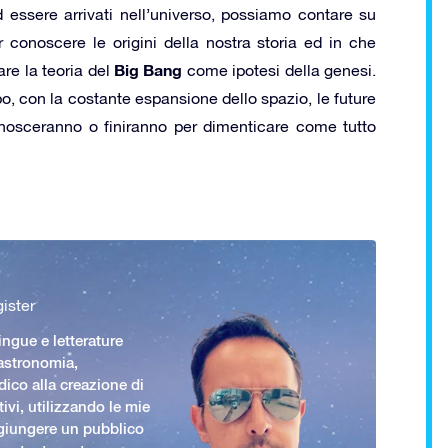
 essere arrivati nell’universo, possiamo contare su
 conoscere le origini della nostra storia ed in che
Big Bang
re la teoria del
come ipotesi della genesi.
o, con la costante espansione dello spazio, le future
conosceranno o finiranno per dimenticare come tutto
ister
ingue e letterature
 astronomia,
ico alla creazione di
ivi, utilizzando le mie
giungere un pubblico