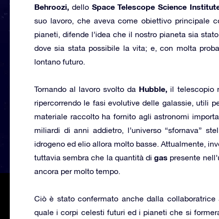
Behroozi,
Space Telescope Science Institut
dello
suo lavoro, che aveva come obiettivo principale con
pianeti, difende l’idea che il nostro pianeta sia stat
dove sia stata possibile la vita; e, con molta probab
lontano futuro.
Hubble,
Tornando al lavoro svolto da
il telescopio 
ripercorrendo le fasi evolutive delle galassie, utili 
materiale raccolto ha fornito agli astronomi importa
miliardi di anni addietro, l’universo “sfornava” st
idrogeno ed elio allora molto basse. Attualmente, in
gas
tuttavia sembra che la quantità di
presente nell’u
ancora per molto tempo.
Ciò è stato confermato anche dalla collaboratrice 
quale i corpi celesti futuri ed i pianeti che si for