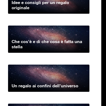
Idee e consigli per un regalo
originale
Che cos’è e di che cosa è fatta una
stella
Un regalo ai confini dell’universo