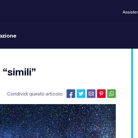
Assiste
lazione
 “simili”
Condividi questo articolo: