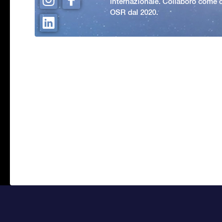
internazionale. Collaboro come c
OSR dal 2020.