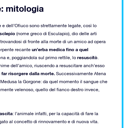
: mitologia
 dell’Ofiuco sono strettamente legate, così lo
sclepio
(nome greco di Esculapio), dio delle arti
 trovandosi di fronte alla morte di un amico ad opera
un’erba medica fino a quel
serpente recante
resuscitò
a e, poggiandola sul primo rettile, lo
.
anime dell’amico, riuscendo a resuscitare anch’esso
 far risorgere dalla morte.
Successivamente Atena
di Medusa la Gorgone: da quel momento il sangue che
lmente velenoso, quello del fianco destro invece,
nascita
: l’animale infatti, per la capacità di fare la
egato al concetto di rinnovamento e di nuova vita.