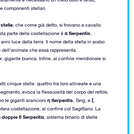
e componenti stellari.
 stelle
, che come già detto, si trovano a cavallo
α Serpentis
sta parte della costellazione è
,
anni luce dalla terra. Il nome della stella in arabo
rte dell’animale che essa rappresenta.
w
, gigante bianca. Infine, al confine meridionale si
tti cinque stelle: quattro tra loro allineate e una
gmento, evoca la flessuosità del corpo del rettile.
η Serpentis
ξ
no le giganti arancioni
,
Tang
, e
intera costellazione, al confine col Sagittario. La
e doppie θ Serpentis
, sistema binario di stelle