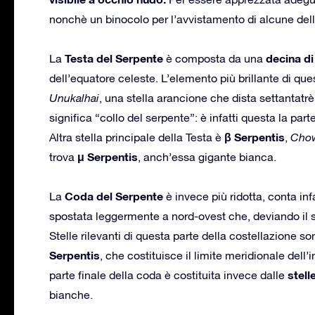
nonchè un binocolo per l’avvistamento di alcune dell
Testa del Serpente
decina di
La
è composta da una
dell’equatore celeste. L’elemento più brillante di que
Unukalhai
, una stella arancione che dista settantatrè 
significa “collo del serpente”: è infatti questa la pa
β Serpentis
Altra stella principale della Testa è
,
Cho
μ Serpentis
trova
, anch’essa gigante bianca.
Coda del Serpente
La
è invece più ridotta, conta infa
spostata leggermente a nord-ovest che, deviando il se
Stelle rilevanti di questa parte della costellazione so
Serpentis
, che costituisce il limite meridionale dell’
stell
parte finale della coda è costituita invece dalle
bianche.