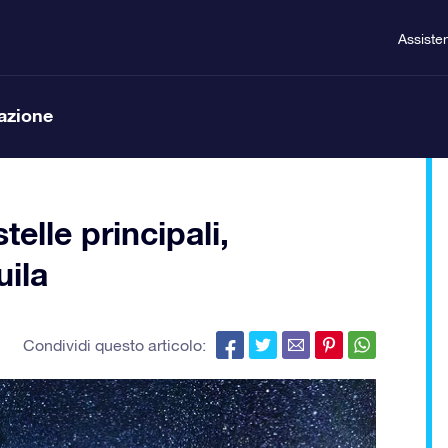
Assiste
lazione
elle principali,
uila
Condividi questo articolo: