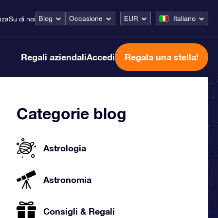
Blog
Occasione
EUR
Italiano
nza
Su di noi
Regali aziendali
Accedi
Regala una stella!
Categorie blog
Astrologia
Astronomia
Consigli & Regali