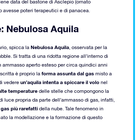
ene data del bastone di Asclepio (ornato
so avesse poteri terapeutici e di panacea.
e: Nebulosa Aquila
Nebulosa Aquila
rio, spicca la
, osservata per la
ble. Si tratta di una ridotta regione all’interno di
n ammasso aperto esteso per circa quindici anni
forma assunta dal gas
critta è proprio la
misto a
un’aquila intenta a spiccare il volo
 di vedere
nel
alte temperature
delle stelle che compongono la
i luce propria da parte dell’ammasso di gas, infatti,
gas più rarefatti
della nube. Tale fenomeno in
ato la modellazione e la formazione di questo