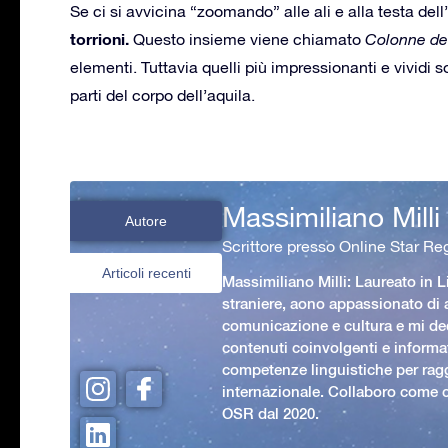
Se ci si avvicina “zoomando” alle ali e alla testa dell
torrioni.
Questo insieme viene chiamato
Colonne de
elementi. Tuttavia quelli più impressionanti e vividi s
parti del corpo dell’aquila.
Massimiliano Milli
Autore
Scrittore presso Online Star Reg
Articoli recenti
Massimiliano Milli: Laureato in L
straniere, aono appassionato di
comunicazione e cultura e mi ded
contenuti coinvolgenti e informat
competenze linguistiche per rag
internazionale. Collaboro come c
OSR dal 2020.