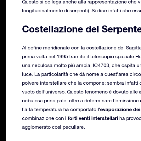
Questo si collega anche alla rappresentazione che vi
longitudinalmente di serpenti). Si dice infatti che es
Costellazione del Serpent
Al cofine meridionale con la costellazione del Sagitta
prima volta nel 1995 tramite il telescopio spaziale Hub
una nebulosa molto più ampia, IC4703, che ospita u
luce. La particolarità che dà nome a quest’area circos
polvere interstellare che la compone: sembra infatti
vuoto dell’universo. Questo fenomeno è dovuto alle
nebulosa principale: oltre a determinare l’emissione d
l’evaporazione dei 
l’alta temperatura ha comportato
forti venti interstellari
combinazione con i
ha provoc
agglomerato così peculiare.