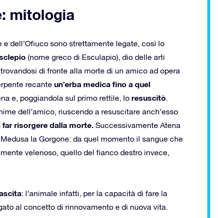
: mitologia
 dell’Ofiuco sono strettamente legate, così lo
sclepio
(nome greco di Esculapio), dio delle arti
 trovandosi di fronte alla morte di un amico ad opera
un’erba medica fino a quel
serpente recante
resuscitò
a e, poggiandola sul primo rettile, lo
.
anime dell’amico, riuscendo a resuscitare anch’esso
 far risorgere dalla morte.
Successivamente Atena
di Medusa la Gorgone: da quel momento il sangue che
lmente velenoso, quello del fianco destro invece,
nascita
: l’animale infatti, per la capacità di fare la
egato al concetto di rinnovamento e di nuova vita.