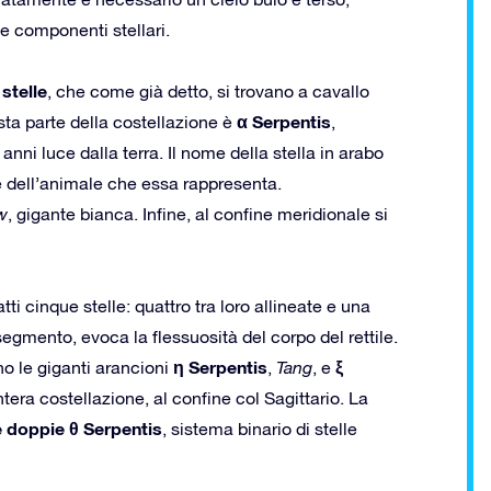
e componenti stellari.
 stelle
, che come già detto, si trovano a cavallo
α Serpentis
sta parte della costellazione è
,
anni luce dalla terra. Il nome della stella in arabo
rte dell’animale che essa rappresenta.
w
, gigante bianca. Infine, al confine meridionale si
tti cinque stelle: quattro tra loro allineate e una
gmento, evoca la flessuosità del corpo del rettile.
η Serpentis
ξ
no le giganti arancioni
,
Tang
, e
intera costellazione, al confine col Sagittario. La
e doppie θ Serpentis
, sistema binario di stelle