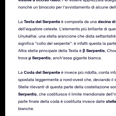
nonchè un binocolo per l’avvistamento di alcune dell
Testa del Serpente
decina di
La
è composta da una
dell’equatore celeste. L’elemento più brillante di que
Unukalhai
, una stella arancione che dista settantatrè 
significa “collo del serpente”: è infatti questa la pa
β Serpentis
Altra stella principale della Testa è
,
Cho
μ Serpentis
trova
, anch’essa gigante bianca.
Coda del Serpente
La
è invece più ridotta, conta infa
spostata leggermente a nord-ovest che, deviando il se
Stelle rilevanti di questa parte della costellazione so
Serpentis
, che costituisce il limite meridionale dell’
stell
parte finale della coda è costituita invece dalle
bianche.