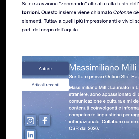
Se ci si avvicina “zoomando” alle ali e alla testa dell
torrioni.
Questo insieme viene chiamato
Colonne de
elementi. Tuttavia quelli più impressionanti e vividi s
parti del corpo dell’aquila.
Massimiliano Milli
Autore
Scrittore presso Online Star Reg
Articoli recenti
Massimiliano Milli: Laureato in L
straniere, aono appassionato di
comunicazione e cultura e mi ded
contenuti coinvolgenti e informat
competenze linguistiche per rag
internazionale. Collaboro come c
OSR dal 2020.