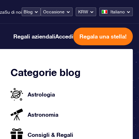
Blog
Occasione
KRW
Italiano
nza
Su di noi
Regali aziendali
Accedi
Regala una stella!
Categorie blog
Astrologia
Astronomia
Consigli & Regali