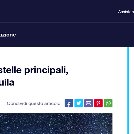
Assiste
lazione
elle principali,
uila
Condividi questo articolo: