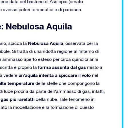
ene data del bastone di Asclepio (ornato
so avesse poteri terapeutici e di panacea.
e: Nebulosa Aquila
Nebulosa Aquila
rio, spicca la
, osservata per la
ble. Si tratta di una ridotta regione all’interno di
n ammasso aperto esteso per circa quindici anni
forma assunta dal gas
critta è proprio la
misto a
un’aquila intenta a spiccare il volo
 di vedere
nel
alte temperature
delle stelle che compongono la
i luce propria da parte dell’ammasso di gas, infatti,
gas più rarefatti
della nube. Tale fenomeno in
ato la modellazione e la formazione di questo