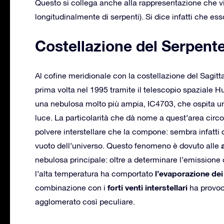
Questo si collega anche alla rappresentazione che vi
longitudinalmente di serpenti). Si dice infatti che es
Costellazione del Serpent
Al cofine meridionale con la costellazione del Sagitta
prima volta nel 1995 tramite il telescopio spaziale Hub
una nebulosa molto più ampia, IC4703, che ospita u
luce. La particolarità che dà nome a quest’area circos
polvere interstellare che la compone: sembra infatti
vuoto dell’universo. Questo fenomeno è dovuto alle
nebulosa principale: oltre a determinare l’emissione d
l’evaporazione dei 
l’alta temperatura ha comportato
forti venti interstellari
combinazione con i
ha provoc
agglomerato così peculiare.