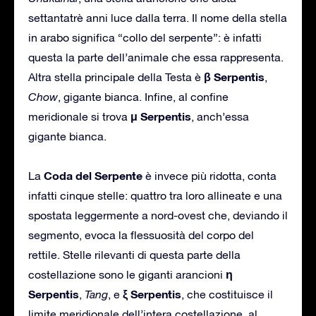
settantatrè anni luce dalla terra. Il nome della stella
in arabo significa “collo del serpente”: è infatti
questa la parte dell’animale che essa rappresenta.
β Serpentis
Altra stella principale della Testa è
,
Chow
, gigante bianca. Infine, al confine
μ Serpentis
meridionale si trova
, anch’essa
gigante bianca.
Coda del Serpente
La
è invece più ridotta, conta
infatti cinque stelle: quattro tra loro allineate e una
spostata leggermente a nord-ovest che, deviando il
segmento, evoca la flessuosità del corpo del
rettile. Stelle rilevanti di questa parte della
η
costellazione sono le giganti arancioni
Serpentis
ξ Serpentis
,
Tang
, e
, che costituisce il
limite meridionale dell’intera costellazione, al