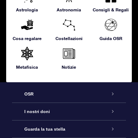
Astrologia
Astronomia
Consigli & Regali
Cosa regalare
Costellazioni
Guida OSR
Metafisica
Notizie
OSR
Assistenza
I nostri doni
Contattaci
Online Star Gift
Guarda la tua stella