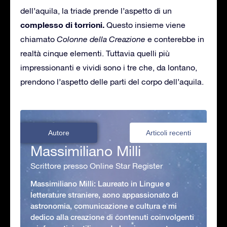
dell’aquila, la triade prende l’aspetto di un
complesso di torrioni.
Questo insieme viene
chiamato
Colonne della Creazione
e conterebbe in
realtà cinque elementi. Tuttavia quelli più
impressionanti e vividi sono i tre che, da lontano,
prendono l’aspetto delle parti del corpo dell’aquila.
Autore
Articoli recenti
Massimiliano Milli
Scrittore presso Online Star Register
Massimiliano Milli: Laureato in Lingue e
letterature straniere, aono appassionato di
astronomia, comunicazione e cultura e mi
dedico alla creazione di contenuti coinvolgenti