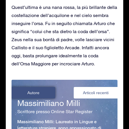
Quest’ultima è una nana rossa, la più brillante della
costellazione dell’acquilone e nel cielo sembra
inseguire l’orsa. Fu in seguito chiamata Arturo che
significa “colui che sta dietro la coda dell’orsa”.
Zeus nella sua bontà di padre, volle lasciare vicini
Callisto e il suo figlioletto Arcade. Infatti ancora
oggi, basta prolungare idealmente la coda
dell’Orsa Maggiore per incrociare Arturo.
Autore
Articoli recenti
Massimiliano Milli
Scrittore presso Online Star Register
Massimiliano Milli: Laureato in Lingue e
letterature straniere, aono appassionato di