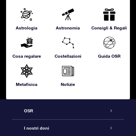
Astrologia
Astronomia
Consigli & Regali
Cosa regalare
Costellazioni
Guida OSR
Metafisica
Notizie
OSR
Assistenza
I nostri doni