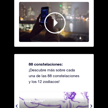
88 constelaciones:
¡Descubre más sobre cada
una de las 88 constelaciones
y los 12 zodíacos!
Andromeda - La princesa
Antli
encadenada