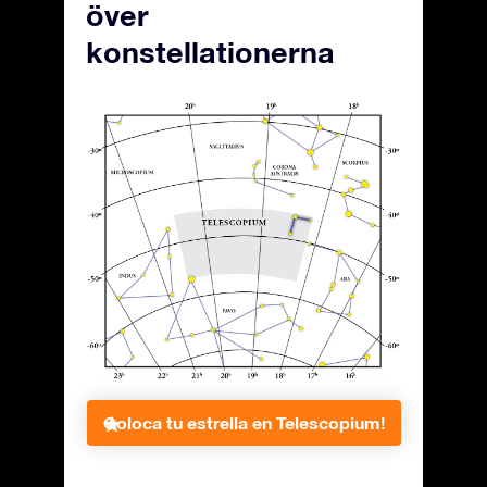
över
konstellationerna
Coloca tu estrella en Telescopium!