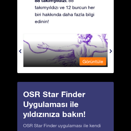
88 takımyıldızı:
88
takımyıldızı ve 12 burcun her
biri hakkında daha fazla bilgi
edinin!
Andromeda - Zincirli Prenses
Antli
üntüle
Görüntüle
OSR Star Finder
Uygulaması ile
yıldızınıza bakın!
OSR Star Finder uygulaması ile kendi