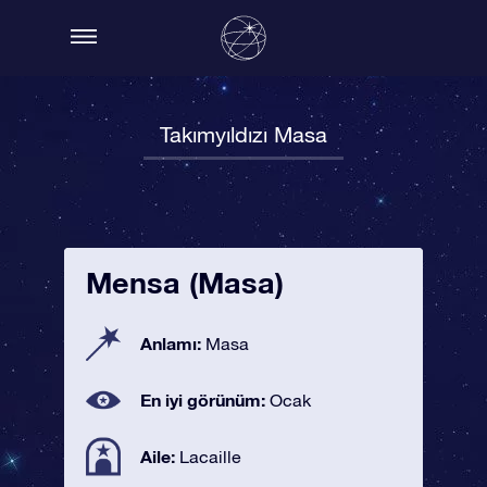
Takımyıldızı Masa
Mensa (Masa)
Anlamı:
Masa
En iyi görünüm:
Ocak
Aile:
Lacaille