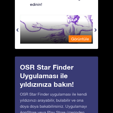
edinin!
Andromeda - Zincirli Prenses
Antli
üntüle
Görüntüle
OSR Star Finder
Uygulaması ile
yıldızınıza bakın!
OSR Star Finder uygulaması ile kendi
yıldızınızı arayabilir, bulabilir ve ona
doya doya bakabilirsiniz. Uygulamayı
AppStore
veya
Play Store
üzerinden