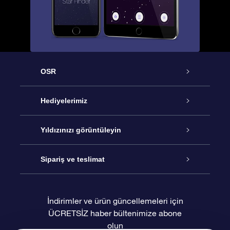
OSR
Hizmet
Hediyelerimiz
İletişim
Çevrimiçi Yıldız Hediyesi
Yıldızınızı görüntüleyin
Blogu
OSR Hediye Paketi
Star Register
Sipariş ve teslimat
Sıkça Sorulan Sorular
Muhteşem Yıldız Hediyesi
OSR Star Finder Uygulaması
Müşteri Girişi
İndirimler ve ürün güncellemeleri için
ÜCRETSİZ haber bültenimize abone
Değerlendirmeler
OSR Hediye Kartı
Kişiselleştirilmiş Yıldız Sayfası
Ödeme bilgileri
olun