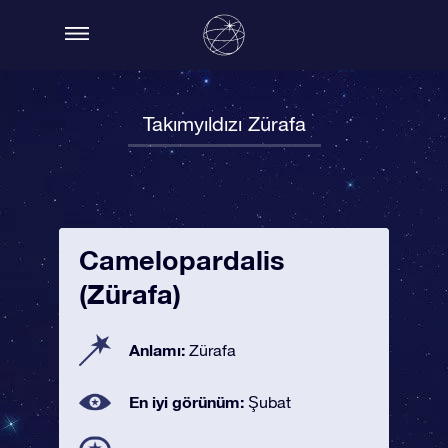
Takımyıldızı Zürafa
Camelopardalis
(Zürafa)
Anlamı:
Zürafa
En iyi görünüm:
Şubat