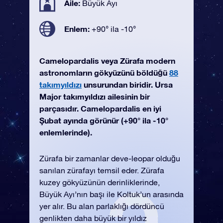
Aile:
Büyük Ayı
Enlem:
+90° ila -10°
Camelopardalis veya Zürafa modern
astronomların gökyüzünü böldüğü
88
takımyıldızı
unsurundan biridir. Ursa
Major takımyıldızı ailesinin bir
parçasıdır. Camelopardalis en iyi
Şubat ayında görünür (+90° ila -10°
enlemlerinde).
Zürafa bir zamanlar deve-leopar olduğu
sanılan zürafayı temsil eder. Zürafa
kuzey gökyüzünün derinliklerinde,
Büyük Ayı’nın başı ile Koltuk’un arasında
yer alır. Bu alan parlaklığı dördüncü
genlikten daha büyük bir yıldız