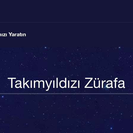
ızı Yaratın
Takımyıldızı Zürafa