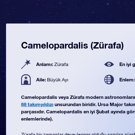
Camelopardalis (Zürafa)
Anlamı:
En iyi
Zürafa
Aile:
Enlem
Büyük Ayı
Camelopardalis veya Zürafa modern astronomları
88 takımyıldızı
unsurundan biridir. Ursa Major takımy
parçasıdır. Camelopardalis en iyi Şubat ayında görü
enlemlerinde).
Zürafa bir zamanlar deve-leopar olduğu sanılan züraf