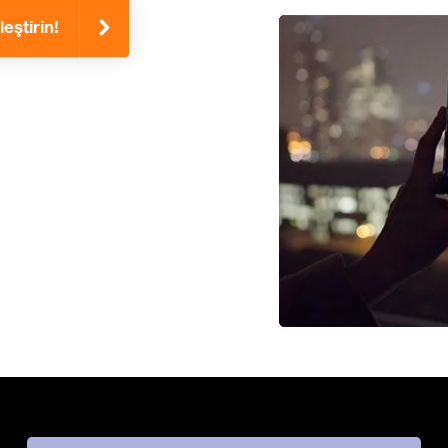
eştirin!