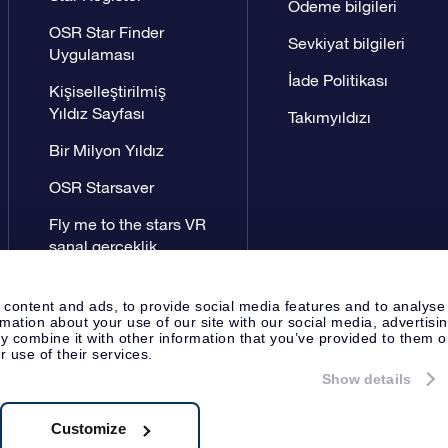
Ödeme bilgileri
OSR Star Finder
Sevkiyat bilgileri
Uygulaması
İade Politikası
Kişiselleştirilmiş
Yıldız Sayfası
Takımyıldızı
Bir Milyon Yıldız
OSR Starsaver
Fly me to the stars VR
sanal gerçeklik
uygulaması
 content and ads, to provide social media features and to analyse
rmation about your use of our site with our social media, advertisi
 combine it with other information that you’ve provided to them o
r use of their services.
Show details
Yayın Sayfası
OSR Gizlilik Bildir
Apeldoorn, The Netherlands
8538.62.722B01
Customize