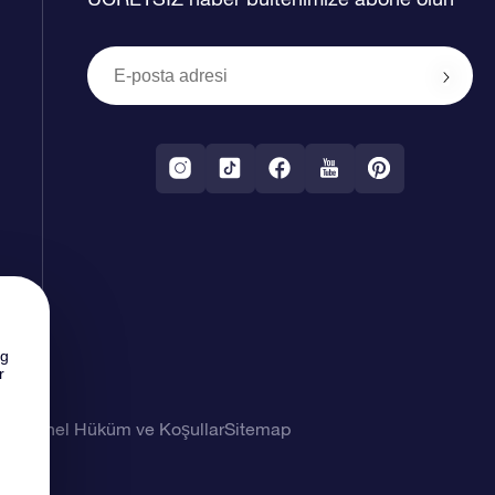
ng
r
imi
Genel Hüküm ve Koşullar
Sitemap