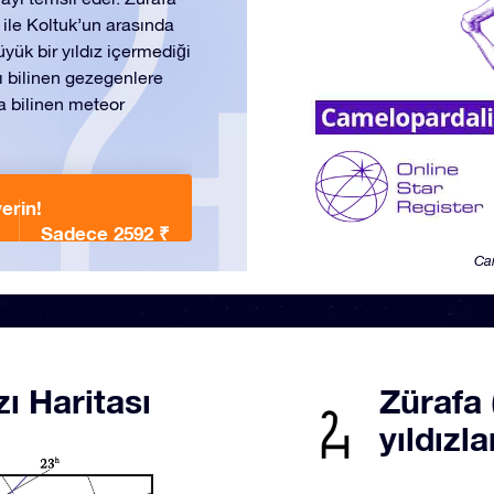
 ile Koltuk’un arasında
üyük bir yıldız içermediği
zı bilinen gezegenlere
a bilinen meteor
erin!
Sadece 2592 ₹
Cam
ı Haritası
Zürafa 
yıldızla