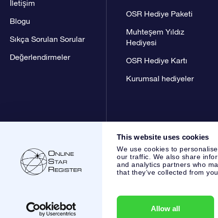
İletişim
OSR Hediye Paketi
Blogu
Muhteşem Yıldız
Sıkça Sorulan Sorular
Hediyesi
Değerlendirmeler
OSR Hediye Kartı
Kurumsal hediyeler
This website uses cookies
We use cookies to personalise
our traffic. We also share info
and analytics partners who may
that they’ve collected from you
Online Star Register BV
- Laan van de Maagd 83, 7324 BT 
,
Müşteri Hizmetleri:
help@osr.org
KVK: 60333553, VAT: NL 
Allow all