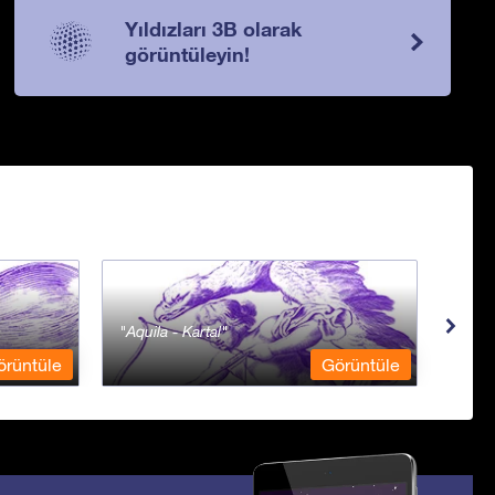
Yıldızları 3B olarak
görüntüleyin!
Aquila - Kartal
Aqua
örüntüle
Görüntüle