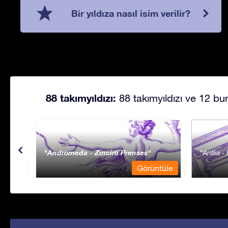
Bir yıldıza nasıl isim verilir?
88 takımyıldızı:
88 takımyıldızı ve 12 bur
Andromeda - Zincirli Prenses
Antlia 
ntüle
Görüntüle