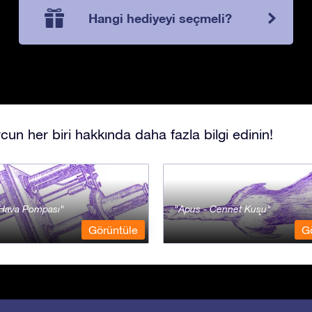
Hangi hediyeyi seçmeli?
cun her biri hakkında daha fazla bilgi edinin!
- Hava Pompası
Apus - Cennet Kuşu
Görüntüle
G