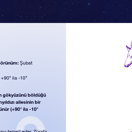
 görünüm:
Şubat
:
+90° ila -10°
n gökyüzünü böldüğü
ıldızı ailesinin bir
nür (+90° ila -10°
ayı temsil eder. Zürafa