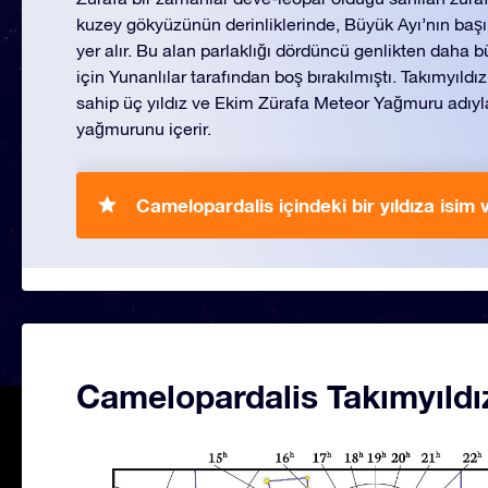
kuzey gökyüzünün derinliklerinde, Büyük Ayı’nın başı
yer alır. Bu alan parlaklığı dördüncü genlikten daha b
için Yunanlılar tarafından boş bırakılmıştı. Takımyıldı
sahip üç yıldız ve Ekim Zürafa Meteor Yağmuru adıyl
yağmurunu içerir.
Camelopardalis içindeki bir yıldıza isim v
Camelopardalis Takımyıldız