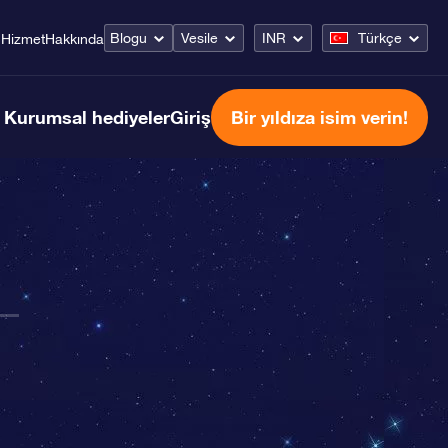
Blogu
Vesile
INR
Türkçe
Hizmet
Hakkında
Kurumsal hediyeler
Giriş
Bir yıldıza isim verin!