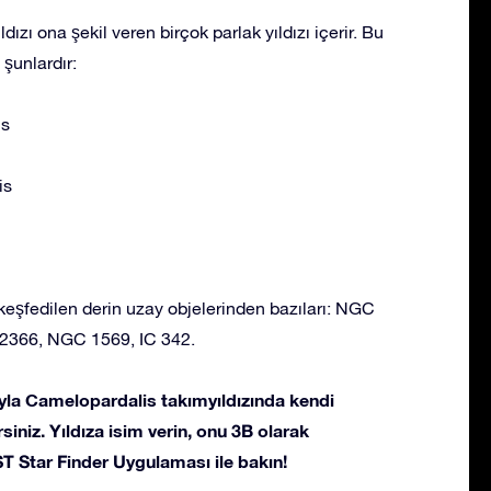
ızı ona şekil veren birçok parlak yıldızı içerir. Bu
 şunlardır:
is
is
eşfedilen derin uzay objelerinden bazıları: NGC
2366, NGC 1569, IC 342.
yla Camelopardalis takımyıldızında kendi
irsiniz. Yıldıza isim verin, onu 3B olarak
T Star Finder Uygulaması ile bakın!