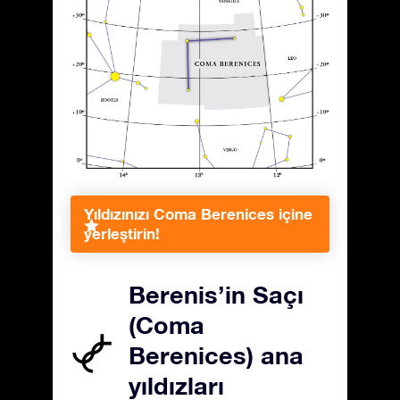
Yıldızınızı Coma Berenices içine
yerleştirin!
Berenis’in Saçı
(Coma
Berenices) ana
yıldızları