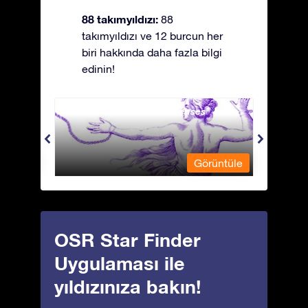
88 takımyıldızı:
88
takımyıldızı ve 12 burcun her
biri hakkında daha fazla bilgi
edinin!
Andromeda - Zincirli Prenses
Antli
üntüle
Görüntüle
OSR Star Finder
Uygulaması ile
yıldızınıza bakın!