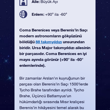
Aile:
Büyük Ayı
Enlem:
+90° ila -60°
Coma Berenices veya Berenis’in Saçı
modern astronomların gökyüzünü
böldüğü
88 takımyıldızı
unsurundan
biridir. Ursa Major takımyıldızı ailesinin
bir parçasıdır. Coma Berenices en iyi
mayıs ayında görünür (+90° ila -60°
enlemlerinde).
Bir zamanlar Arslan’ın kuyruğunun bir
parçası olan Berenis’in Saçı 1500’lerde
Tycho Brahe tarafından ayrıldı. Tycho
Brahe, Üçüncü Batlamyus’un
hükümdarlığı sırasında Mısır kraliçesi
Berenis’in hikâyesini temel alarak bu