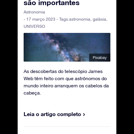
são importantes
Astronomia
- 17 março 2023 - Tags:
astronomia
,
galáxia
,
UNIVERSO
Pixabay
As descobertas do telescópio James
Web têm feito com que astrônomos do
mundo inteiro arranquem os cabelos da
cabeça.
Leia o artigo completo