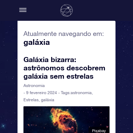
Atualmente navegando em:
galáxia
Galáxia bizarra:
astrônomos descobrem
galáxia sem estrelas
Astronomia
- 9 fevereiro 2024 - Tags:
astronomia
,
Estrelas
,
galáxia
Pixabay