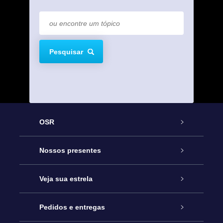
Pesquisar
OSR
Serviço
Nossos presentes
Entre em contato conosco
Presente estrelar on-line
Veja sua estrela
Blog
Pacote de presente da OSR
Star Register
Pedidos e entregas