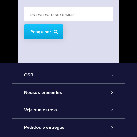
Pesquisar
OSR
Serviço
Nossos presentes
Entre em contato conosco
Presente estrelar on-line
Veja sua estrela
Blog
Pacote de presente da OSR
Star Register
Pedidos e entregas