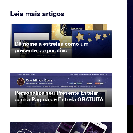
Leia mais artigos
Dê nome a estrelas como um
presente corporativo
Personalize seu Presente Estelar
com a Página de Estrela GRATUITA