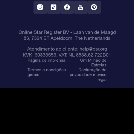
Aplicativo RV Fly me to the stars
Constelações
Online Star Register BV
- Laan van de Maagd
83, 7324 BT Apeldoorn, The Netherlands
Atendimento ao cliente:
help@osr.org
KVK: 60333553, VAT: NL 8538.62.722B01
Página de imprensa
Um Milhão de
Estrelas
Termos e condições
Declaração de
gerais
privacidade e aviso
legal