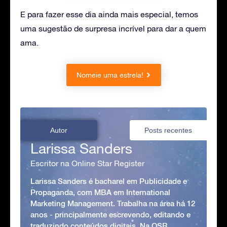
E para fazer esse dia ainda mais especial, temos
uma sugestão de surpresa incrível para dar a quem
ama.
Nomeie uma estrela!
Autor
Posts recentes
Larissa Sanders
Escritor na Online Star Register
Larissa Sanders é bacharel em Publicidade e
Propaganda, com MBA em International
Marketing Management. Trabalha na área há 12
anos - principalmente escrevendo, editando e
traduzindo conteúdos digitais. Na OSR,