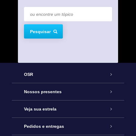
Pesquisar
OSR
Serviço
Nossos presentes
Entre em contato conosco
Presente estrelar on-line
Veja sua estrela
Blog
Pacote de presente da OSR
Star Register
Pedidos e entregas