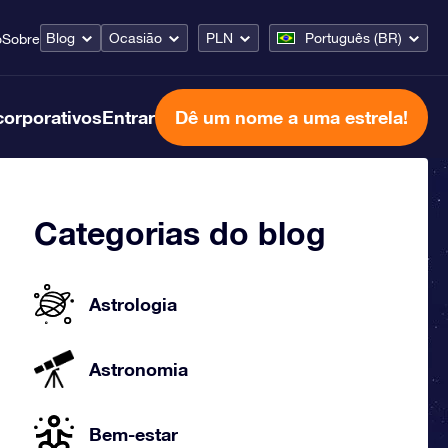
Blog
Ocasião
PLN
Português (BR)
o
Sobre
corporativos
Entrar
Dê um nome a uma estrela!
Categorias do blog
Astrologia
Astronomia
Bem-estar