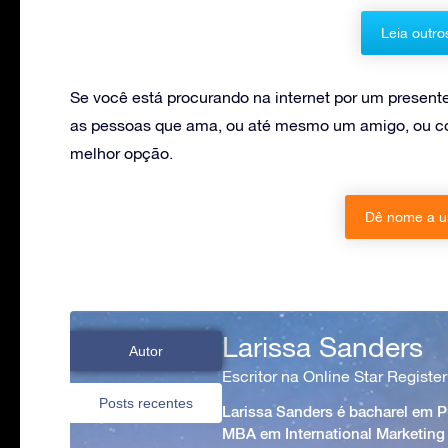
Leia outro
Se você está procurando na internet por um present
as pessoas que ama, ou até mesmo um amigo, ou col
melhor opção.
Dê nome a u
Larissa Sanders
Autor
Escritor na Online Star Register
Posts recentes
Larissa Sanders é bacharel em 
MBA em International Marketing