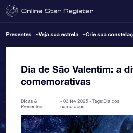
Presentes
Veja sua estrela
Crie sua constela
Dia de São Valentim: a d
comemorativas
Dicas &
03 fev 2025 - Tags:
Dia dos
Presentes
namorados