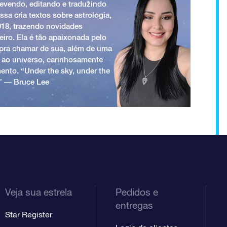
revendo, editando e traduzindo
ssa cria textos sobre astrologia,
018, trazendo novidades
iro. Ela é tão apaixonada pelo
a pra chamar de sua, além de uma
 ao universo, carinhosamente
ento. “Under the sky, under the
.” ― Bruce Lee
Veja sua estrela
Pedidos e
entregas
Star Register