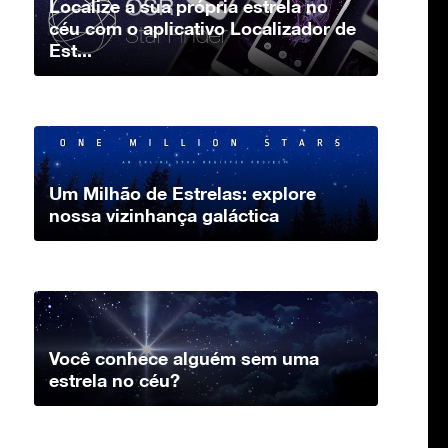
Localize a sua própria estrela no
céu com o aplicativo Localizador de
Est...
Um Milhão de Estrelas: explore
nossa vizinhança galáctica
Você conhece alguém sem uma
estrela no céu?