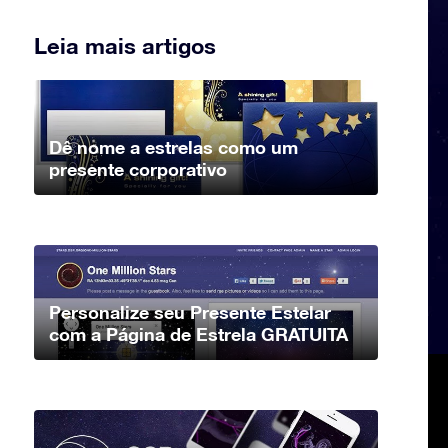
Leia mais artigos
Dê nome a estrelas como um
presente corporativo
Personalize seu Presente Estelar
com a Página de Estrela GRATUITA