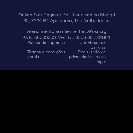
Online Star Register BV
- Laan van de Maagd
83, 7324 BT Apeldoorn, The Netherlands
Atendimento ao cliente:
help@osr.org
KVK: 60333553, VAT: NL 8538.62.722B01
Página de imprensa
Um Milhão de
Estrelas
Termos e condições
Declaração de
gerais
privacidade e aviso
legal