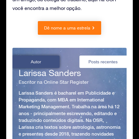
você encontra a melhor opção.
Dê nome a uma estrela
Autor
Posts recentes
Larissa Sanders
Escritor na Online Star Register
Larissa Sanders é bacharel em Publicidade e
Propaganda, com MBA em International
Marketing Management. Trabalha na área há 12
anos - principalmente escrevendo, editando e
traduzindo conteúdos digitais. Na OSR,
Larissa cria textos sobre astrologia, astronomia
e presentes desde 2018, trazendo novidades