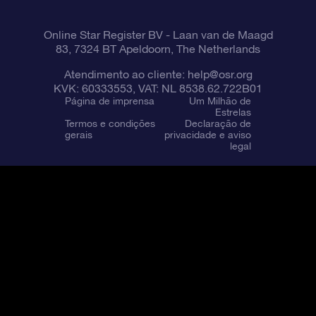
Online Star Register BV
- Laan van de Maagd
83, 7324 BT Apeldoorn, The Netherlands
Atendimento ao cliente:
help@osr.org
KVK: 60333553, VAT: NL 8538.62.722B01
Página de imprensa
Um Milhão de
Estrelas
Termos e condições
Declaração de
gerais
privacidade e aviso
legal