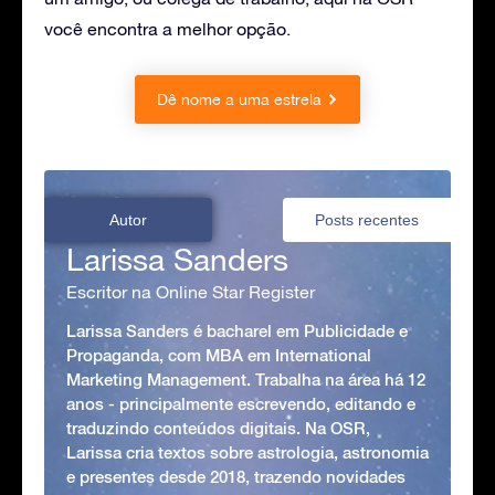
você encontra a melhor opção.
Dê nome a uma estrela
Autor
Posts recentes
Larissa Sanders
Escritor na Online Star Register
Larissa Sanders é bacharel em Publicidade e
Propaganda, com MBA em International
Marketing Management. Trabalha na área há 12
anos - principalmente escrevendo, editando e
traduzindo conteúdos digitais. Na OSR,
Larissa cria textos sobre astrologia, astronomia
e presentes desde 2018, trazendo novidades