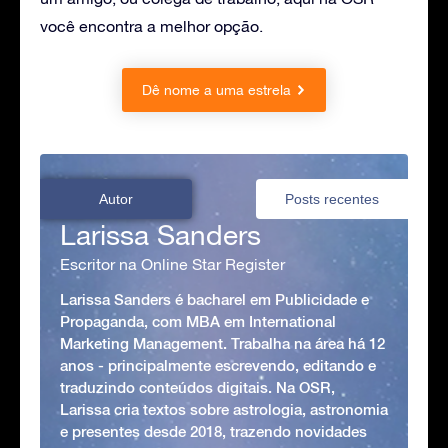
você encontra a melhor opção.
Dê nome a uma estrela
Autor
Posts recentes
Larissa Sanders
Escritor na Online Star Register
Larissa Sanders é bacharel em Publicidade e
Propaganda, com MBA em International
Marketing Management. Trabalha na área há 12
anos - principalmente escrevendo, editando e
traduzindo conteúdos digitais. Na OSR,
Larissa cria textos sobre astrologia, astronomia
e presentes desde 2018, trazendo novidades