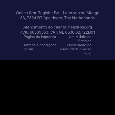
Online Star Register BV
- Laan van de Maagd
83, 7324 BT Apeldoorn, The Netherlands
Atendimento ao cliente:
help@osr.org
KVK: 60333553, VAT: NL 8538.62.722B01
Página de imprensa
Um Milhão de
Estrelas
Termos e condições
Declaração de
gerais
privacidade e aviso
legal