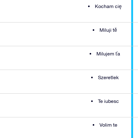
Kocham cię
Miluji tě
Milujem ťa
Szeretlek
Te iubesc
Volim te