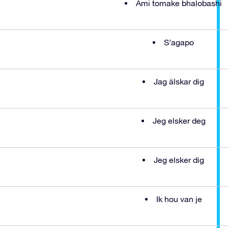
Ami tomake bhalobashi
S’agapo
Jag älskar dig
Jeg elsker deg
Jeg elsker dig
Ik hou van je