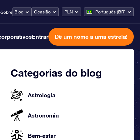
Blog
Ocasião
PLN
Português (BR)
o
Sobre
corporativos
Entrar
Dê um nome a uma estrela!
Categorias do blog
Astrologia
Astronomia
Bem-estar