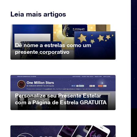
Leia mais artigos
Dê nome a estrelas como um
presente corporativo
Personalize seu Presente Estelar
com a Página de Estrela GRATUITA