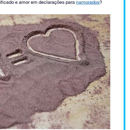
nificado e amor em declarações para
namorados
?