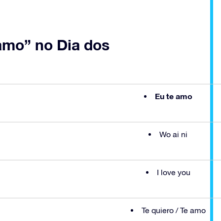
 amo” no Dia dos
Eu te amo
Wo ai ni
I love you
Te quiero / Te amo