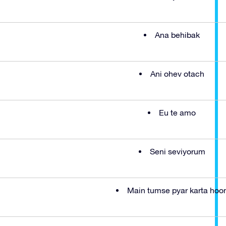
Ana behibak
Ani ohev otach
Eu te amo
Seni seviyorum
Main tumse pyar karta hoo