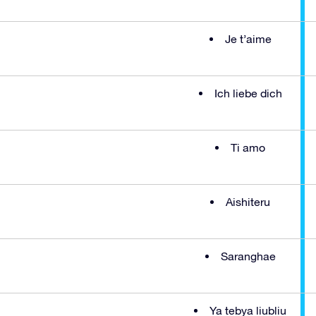
Je t’aime
Ich liebe dich
Ti amo
Aishiteru
Saranghae
Ya tebya liubliu