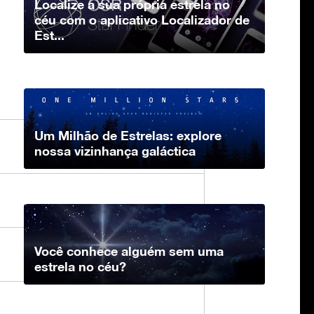
Localize a sua própria estrela no
céu com o aplicativo Localizador de
Est...
Um Milhão de Estrelas: explore
nossa vizinhança galáctica
Você conhece alguém sem uma
estrela no céu?