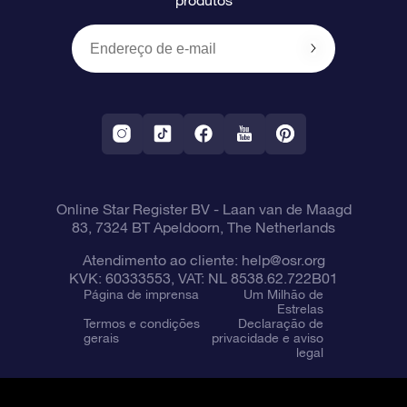
Presentes corporativos
Um Milhão de Estrelas
Informações de envio
OSR Starsaver
Política de devolução
Aplicativo RV Fly me to the stars
Constelações
Online Star Register BV
- Laan van de Maagd
83, 7324 BT Apeldoorn, The Netherlands
Atendimento ao cliente:
help@osr.org
KVK: 60333553, VAT: NL 8538.62.722B01
Página de imprensa
Um Milhão de
Estrelas
Termos e condições
Declaração de
gerais
privacidade e aviso
legal