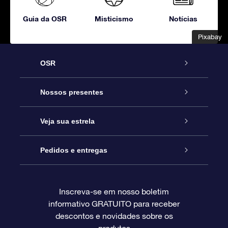
Guia da OSR
Misticismo
Notícias
Pixabay
Pixabay
OSR
Serviço
Nossos presentes
Entre em contato conosco
Presente estrelar on-line
Veja sua estrela
Blog
Pacote de presente da OSR
Star Register
Pedidos e entregas
Perguntas frequentes
Super Star Gift
Aplicativo Localizador de Estrelas da OSR
Login de clientes
Inscreva-se em nosso boletim
informativo GRATUITO para receber
Avaliações
O cartão de presente da OSR
Página estelar personalizada
Informações de pagamento
descontos e novidades sobre os
produtos