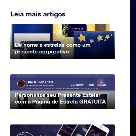
Leia mais artigos
Dê nome a estrelas como um
presente corporativo
Personalize seu Presente Estelar
com a Página de Estrela GRATUITA