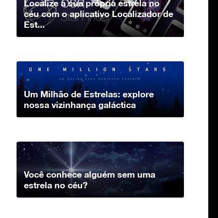
Localize a sua própria estrela no
céu com o aplicativo Localizador de
Est...
Um Milhão de Estrelas: explore
nossa vizinhança galáctica
Você conhece alguém sem uma
estrela no céu?