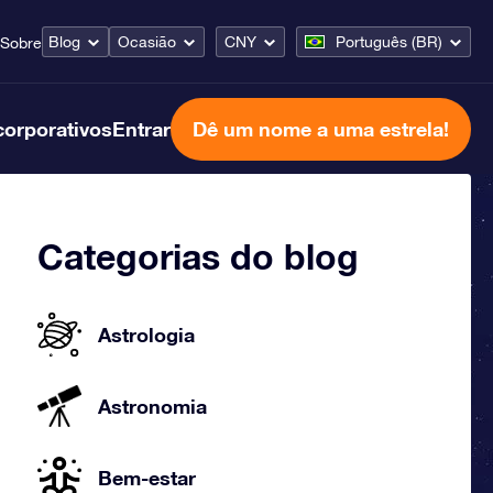
Blog
Ocasião
CNY
Português (BR)
Sobre
corporativos
Entrar
Dê um nome a uma estrela!
Categorias do blog
Astrologia
Astronomia
Bem-estar