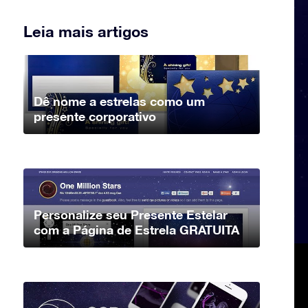
Leia mais artigos
Dê nome a estrelas como um
presente corporativo
Personalize seu Presente Estelar
com a Página de Estrela GRATUITA