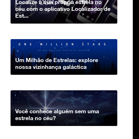
Localize a sua própria estrela no
céu com o aplicativo Localizador de
Est...
Um Milhão de Estrelas: explore
nossa vizinhança galáctica
Você conhece alguém sem uma
estrela no céu?