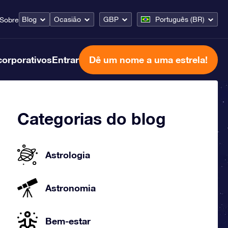
Blog
Ocasião
GBP
Português (BR)
Sobre
corporativos
Entrar
Dê um nome a uma estrela!
Categorias do blog
Astrologia
Astronomia
Bem-estar