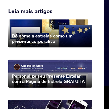
Leia mais artigos
Dê nome a estrelas como um
presente corporativo
Personalize seu Presente Estelar
com a Página de Estrela GRATUITA