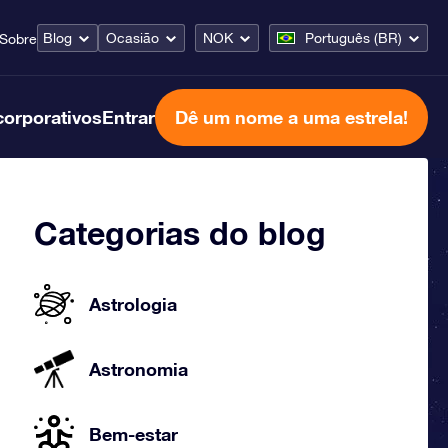
Blog
Ocasião
NOK
Português (BR)
Sobre
corporativos
Entrar
Dê um nome a uma estrela!
Categorias do blog
Astrologia
Astronomia
Bem-estar