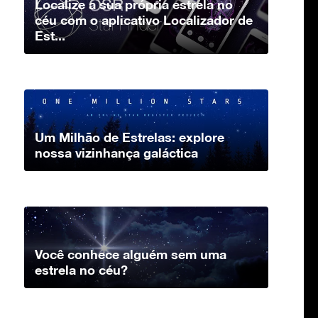
Localize a sua própria estrela no
céu com o aplicativo Localizador de
Est...
Um Milhão de Estrelas: explore
nossa vizinhança galáctica
Você conhece alguém sem uma
estrela no céu?