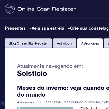
Presentes
Veja sua estrela
Crie sua constela
Blog Online Star Register
Astrologia
Astronomia
Atualmente navegando em:
Solstício
Meses do inverno: veja quando 
do mundo
- 17 junho 2024 - Tags:
equinócio
,
Inverno
,
Sols
Astronomia