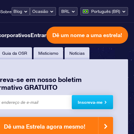
Blog
Ocasião
BRL
Português (BR)
o
Sobre
corporativos
Entrar
Dê um nome a uma estrela!
Guia da OSR
Misticismo
Notícias
creva-se em nosso boletim
ormativo GRATUITO
Inscreva-me
Dê uma Estrela agora mesmo!