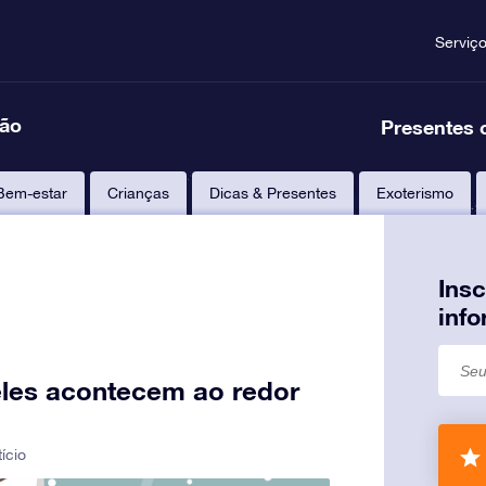
Serviç
ção
Presentes 
Bem-estar
Crianças
Dicas & Presentes
Exoterismo
Ins
inf
eles acontecem ao redor
tício