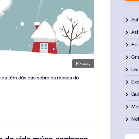
Ast
Ast
Be
Cri
Pixabay
Dic
inda têm dúvidas sobre os meses do
Exo
Gu
Mis
Not
o da vida reúne centenas