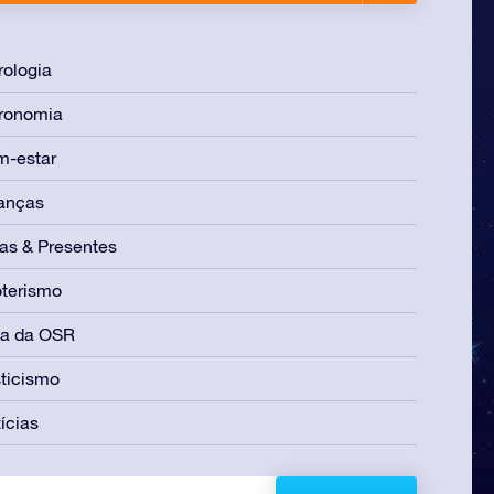
rologia
ronomia
m-estar
anças
as & Presentes
terismo
ia da OSR
ticismo
ícias