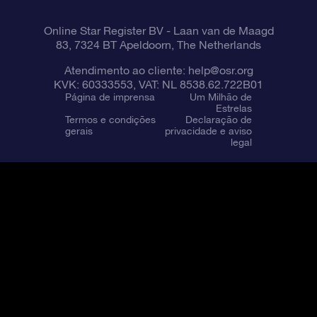
Online Star Register BV
- Laan van de Maagd
83, 7324 BT Apeldoorn, The Netherlands
Atendimento ao cliente:
help@osr.org
KVK: 60333553, VAT: NL 8538.62.722B01
Página de imprensa
Um Milhão de
Estrelas
Termos e condições
Declaração de
gerais
privacidade e aviso
legal