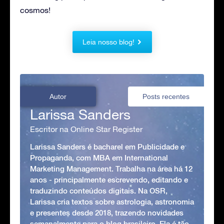
cosmos!
Leia nosso blog!
Autor
Posts recentes
Larissa Sanders
Escritor na Online Star Register
Larissa Sanders é bacharel em Publicidade e
Propaganda, com MBA em International
Marketing Management. Trabalha na área há 12
anos - principalmente escrevendo, editando e
traduzindo conteúdos digitais. Na OSR,
Larissa cria textos sobre astrologia, astronomia
e presentes desde 2018, trazendo novidades
semanalmente para o blog brasileiro. Ela é tão