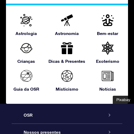
Astrologia
Astronomia
Bem-estar
Crianças
Dicas & Presentes
Exoterismo
Guia da OSR
Misticismo
Notícias
Pixabay
Pixabay
OSR
Serviço
Nossos presentes