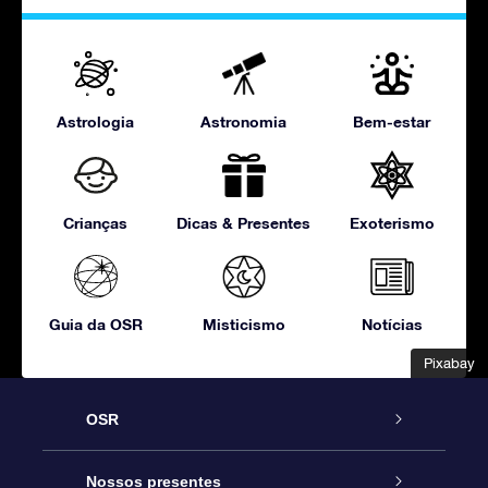
Astrologia
Astronomia
Bem-estar
Crianças
Dicas & Presentes
Exoterismo
Guia da OSR
Misticismo
Notícias
Pixabay
Pixabay
OSR
Serviço
Nossos presentes