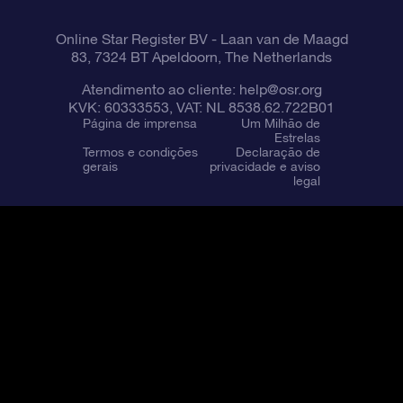
Online Star Register BV
- Laan van de Maagd
83, 7324 BT Apeldoorn, The Netherlands
Atendimento ao cliente:
help@osr.org
KVK: 60333553, VAT: NL 8538.62.722B01
Página de imprensa
Um Milhão de
Estrelas
Termos e condições
Declaração de
gerais
privacidade e aviso
legal