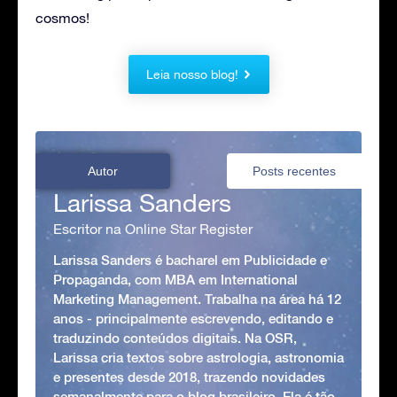
cosmos!
Leia nosso blog!
Autor
Posts recentes
Larissa Sanders
Escritor na Online Star Register
Larissa Sanders é bacharel em Publicidade e
Propaganda, com MBA em International
Marketing Management. Trabalha na área há 12
anos - principalmente escrevendo, editando e
traduzindo conteúdos digitais. Na OSR,
Larissa cria textos sobre astrologia, astronomia
e presentes desde 2018, trazendo novidades
semanalmente para o blog brasileiro. Ela é tão