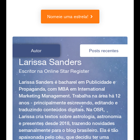
Nomeie uma estrela!
Autor
Posts recentes
Larissa Sanders
Escritor na Online Star Register
Larissa Sanders é bacharel em Publicidade e
Propaganda, com MBA em International
Marketing Management. Trabalha na área há 12
anos - principalmente escrevendo, editando e
traduzindo conteúdos digitais. Na OSR,
Larissa cria textos sobre astrologia, astronomia
e presentes desde 2018, trazendo novidades
semanalmente para o blog brasileiro. Ela é tão
apaixonada pelo céu, que decidiu ter uma