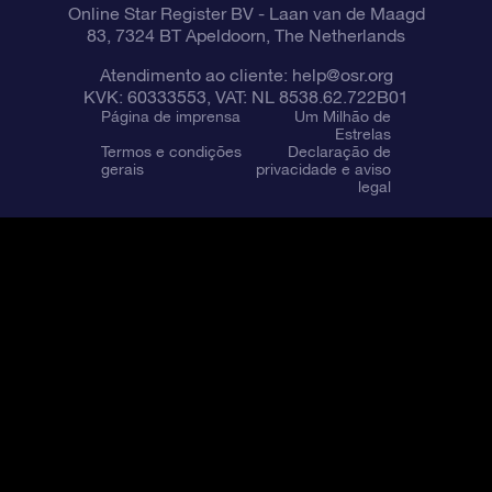
Online Star Register BV
- Laan van de Maagd
83, 7324 BT Apeldoorn, The Netherlands
Atendimento ao cliente:
help@osr.org
KVK: 60333553, VAT: NL 8538.62.722B01
Página de imprensa
Um Milhão de
Estrelas
Termos e condições
Declaração de
gerais
privacidade e aviso
legal