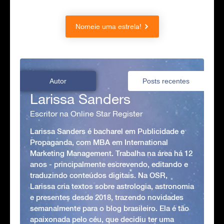
Nomeie uma estrela!
Autor
Posts recentes
Larissa Sanders
Escritor na Online Star Register
Larissa Sanders é bacharel em Publicidade e
Propaganda, com MBA em International
Marketing Management. Trabalha na área há 12
anos - principalmente escrevendo, editando e
traduzindo conteúdos digitais. Na OSR,
Larissa cria textos sobre astrologia, astronomia
e presentes desde 2018, trazendo novidades
semanalmente para o blog brasileiro. Ela é tão
apaixonada pelo céu, que decidiu ter uma