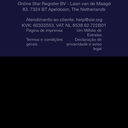
Online Star Register BV
- Laan van de Maagd
83, 7324 BT Apeldoorn, The Netherlands
Atendimento ao cliente:
help@osr.org
KVK: 60333553, VAT: NL 8538.62.722B01
Página de imprensa
Um Milhão de
Estrelas
Termos e condições
Declaração de
gerais
privacidade e aviso
legal