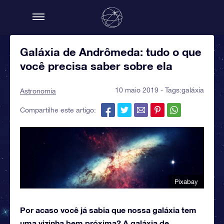
Galáxia de Andrômeda: tudo o que
você precisa saber sobre ela
10 maio 2019 - Tags:
galáxia
Astronomia
Compartilhe este artigo:
Pixabay
Por acaso você já sabia que nossa galáxia tem
uma vizinha bem próxima? A galáxia de