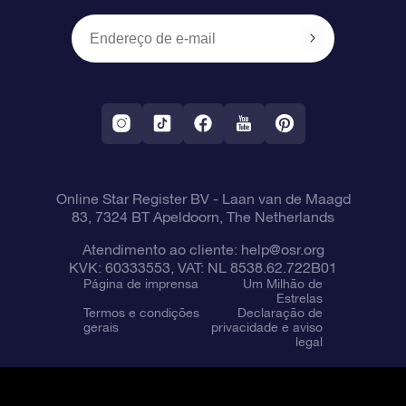
Presentes corporativos
Um Milhão de Estrelas
Informações de envio
OSR Starsaver
Política de devolução
Aplicativo RV Fly me to the stars
Constelações
Online Star Register BV
- Laan van de Maagd
83, 7324 BT Apeldoorn, The Netherlands
Atendimento ao cliente:
help@osr.org
KVK: 60333553, VAT: NL 8538.62.722B01
Página de imprensa
Um Milhão de
Estrelas
Termos e condições
Declaração de
gerais
privacidade e aviso
legal