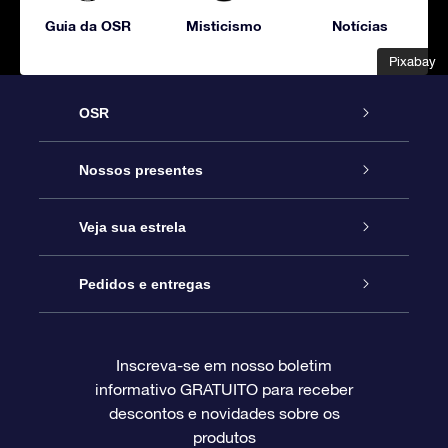
Guia da OSR
Misticismo
Notícias
Pixabay
Pixabay
OSR
Serviço
Nossos presentes
Entre em contato conosco
Presente estrelar on-line
Veja sua estrela
Blog
Pacote de presente da OSR
Star Register
Pedidos e entregas
Perguntas frequentes
Super Star Gift
Aplicativo Localizador de Estrelas da OSR
Login de clientes
Inscreva-se em nosso boletim
informativo GRATUITO para receber
Avaliações
O cartão de presente da OSR
Página estelar personalizada
Informações de pagamento
descontos e novidades sobre os
produtos