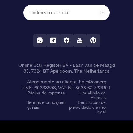
Presentes corporativos
Um Milhão de Estrelas
Informações de envio
OSR Starsaver
Política de devolução
Aplicativo RV Fly me to the stars
Constelações
Online Star Register BV
- Laan van de Maagd
83, 7324 BT Apeldoorn, The Netherlands
Atendimento ao cliente:
help@osr.org
KVK: 60333553, VAT: NL 8538.62.722B01
Página de imprensa
Um Milhão de
Estrelas
Termos e condições
Declaração de
gerais
privacidade e aviso
legal