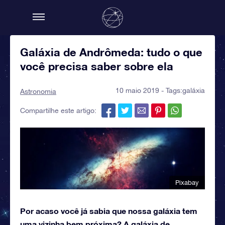
Galáxia de Andrômeda: tudo o que
você precisa saber sobre ela
10 maio 2019 - Tags:
galáxia
Astronomia
Compartilhe este artigo:
Pixabay
Por acaso você já sabia que nossa galáxia tem
uma vizinha bem próxima? A galáxia de