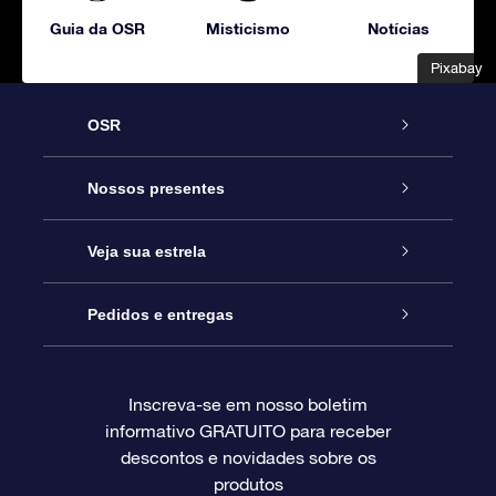
Guia da OSR
Misticismo
Notícias
Pixabay
Pixabay
OSR
Serviço
Nossos presentes
Entre em contato conosco
Presente estrelar on-line
Veja sua estrela
Blog
Pacote de presente da OSR
Star Register
Pedidos e entregas
Perguntas frequentes
Super Star Gift
Aplicativo Localizador de Estrelas da OSR
Login de clientes
Inscreva-se em nosso boletim
informativo GRATUITO para receber
Avaliações
O cartão de presente da OSR
Página estelar personalizada
Informações de pagamento
descontos e novidades sobre os
produtos