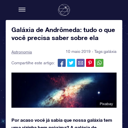
Galáxia de Andrômeda: tudo o que
você precisa saber sobre ela
10 maio 2019 - Tags:
galáxia
Astronomia
Compartilhe este artigo:
Pixabay
Por acaso você já sabia que nossa galáxia tem
uma vizinha bem próxima? A galáxia de