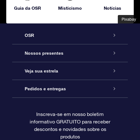
Guia da OSR
Misticismo
Notícias
Pixabay
Pixabay
OSR
Serviço
Nossos presentes
Entre em contato conosco
Presente estrelar on-line
Veja sua estrela
Blog
Pacote de presente da OSR
Star Register
Pedidos e entregas
Perguntas frequentes
Super Star Gift
Aplicativo Localizador de Estrelas da OSR
Login de clientes
Inscreva-se em nosso boletim
informativo GRATUITO para receber
Avaliações
O cartão de presente da OSR
Página estelar personalizada
Informações de pagamento
descontos e novidades sobre os
produtos