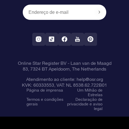
Presentes corporativos
Um Milhão de Estrelas
Informações de envio
OSR Starsaver
Política de devolução
Aplicativo RV Fly me to the stars
Constelações
Online Star Register BV
- Laan van de Maagd
83, 7324 BT Apeldoorn, The Netherlands
Atendimento ao cliente:
help@osr.org
KVK: 60333553, VAT: NL 8538.62.722B01
Página de imprensa
Um Milhão de
Estrelas
Termos e condições
Declaração de
gerais
privacidade e aviso
legal