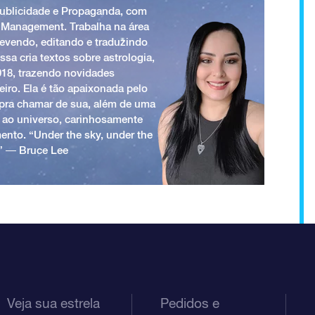
Publicidade e Propaganda, com
 Management. Trabalha na área
revendo, editando e traduzindo
ssa cria textos sobre astrologia,
018, trazendo novidades
iro. Ela é tão apaixonada pelo
a pra chamar de sua, além de uma
 ao universo, carinhosamente
ento. “Under the sky, under the
.” ― Bruce Lee
Veja sua estrela
Pedidos e