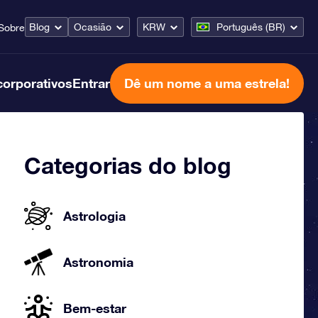
Blog
Ocasião
KRW
Português (BR)
Sobre
corporativos
Entrar
Dê um nome a uma estrela!
Categorias do blog
Astrologia
Astronomia
Bem-estar