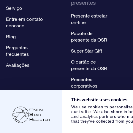
presentes
Serviço
Presente estrelar
Entre em contato
on-line
conosco
Pacote de
Blog
presente da OSR
Perguntas
Super Star Gift
frequentes
O cartão de
Avaliações
presente da OSR
Presentes
corporativos
This website uses cookies
We use cookies to personalise
our traffic. We also share info
and analytics partners who may
that they’ve collected from you
Online Star Register BV
- Laan van de Maagd 83, 7324 BT 