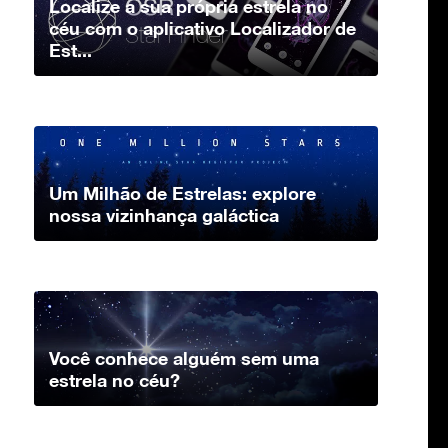
Localize a sua própria estrela no
céu com o aplicativo Localizador de
Est...
Um Milhão de Estrelas: explore
nossa vizinhança galáctica
Você conhece alguém sem uma
estrela no céu?