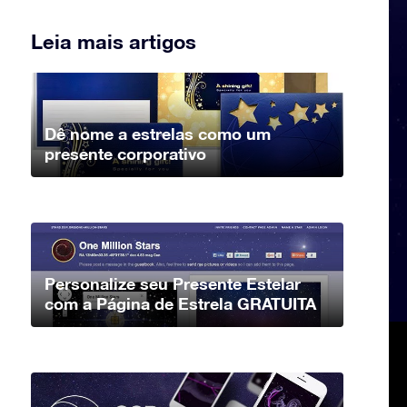
Leia mais artigos
Dê nome a estrelas como um
presente corporativo
Personalize seu Presente Estelar
com a Página de Estrela GRATUITA