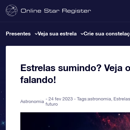
Presentes
Veja sua estrela
Crie sua constela
Estrelas sumindo? Veja o
falando!
24 fev 2023 - Tags:
astronomia
,
Estrela
Astronomia
futuro