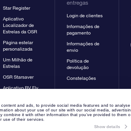
entregas
Star Register
Login de clientes
Aplicativo
Localizador de
Informações de
Estrelas da OSR
pagamento
Página estelar
Informações de
personalizada
envio
Um Milhão de
Política de
Estrelas
devolução
OSR Starsaver
Constelações
Aplicativo RV Fly
me to the stars
 content and ads, to provide social media features and to analyse
rmation about your use of our site with our social media, advertisi
 combine it with other information that you’ve provided to them o
r use of their services.
Show details
Página de imprensa
Declaração
Apeldoorn, The Netherlands