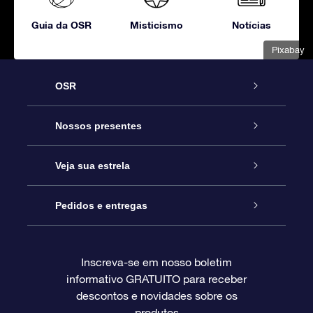
Guia da OSR
Misticismo
Notícias
Pixabay
OSR
Serviço
Nossos presentes
Entre em contato conosco
Presente estrelar on-line
Veja sua estrela
Blog
Pacote de presente da OSR
Star Register
Pedidos e entregas
Perguntas frequentes
Super Star Gift
Aplicativo Localizador de Estrelas da OSR
Login de clientes
Inscreva-se em nosso boletim
informativo GRATUITO para receber
Avaliações
O cartão de presente da OSR
Página estelar personalizada
Informações de pagamento
descontos e novidades sobre os
produtos