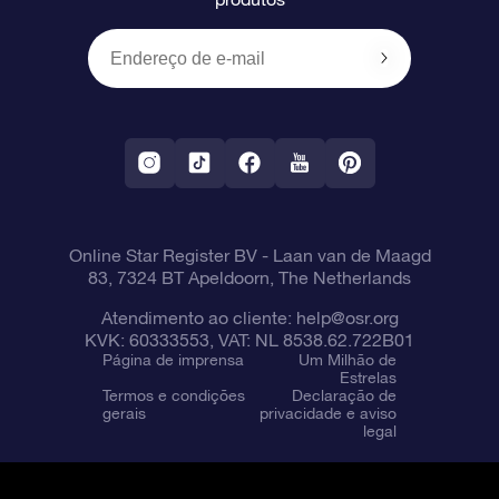
Presentes corporativos
Um Milhão de Estrelas
Informações de envio
OSR Starsaver
Política de devolução
Aplicativo RV Fly me to the stars
Constelações
Online Star Register BV
- Laan van de Maagd
83, 7324 BT Apeldoorn, The Netherlands
Atendimento ao cliente:
help@osr.org
KVK: 60333553, VAT: NL 8538.62.722B01
Página de imprensa
Um Milhão de
Estrelas
Termos e condições
Declaração de
gerais
privacidade e aviso
legal