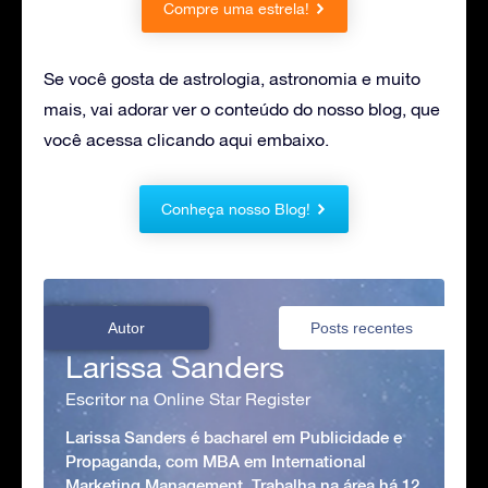
Compre uma estrela!
Se você gosta de astrologia, astronomia e muito
mais, vai adorar ver o conteúdo do nosso blog, que
você acessa clicando aqui embaixo.
Conheça nosso Blog!
Autor
Posts recentes
Larissa Sanders
Escritor na Online Star Register
Larissa Sanders é bacharel em Publicidade e
Propaganda, com MBA em International
Marketing Management. Trabalha na área há 12