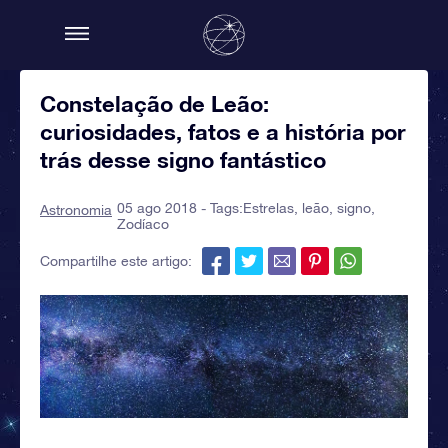
Constelação de Leão:
curiosidades, fatos e a história por
trás desse signo fantástico
05 ago 2018 - Tags:
Estrelas
,
leão
,
signo
,
Astronomia
Zodíaco
Compartilhe este artigo: