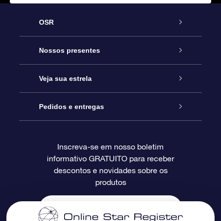
OSR
Serviço
Nossos presentes
Entre em contato conosco
Presente estrelar on-line
Veja sua estrela
Blog
Pacote de presente da OSR
Star Register
Pedidos e entregas
Perguntas frequentes
Super Star Gift
Aplicativo Localizador de Estrelas da OSR
Login de clientes
Inscreva-se em nosso boletim
informativo GRATUITO para receber
Avaliações
O cartão de presente da OSR
Página estelar personalizada
Informações de pagamento
descontos e novidades sobre os
produtos
Presentes corporativos
Um Milhão de Estrelas
Informações de envio
OSR Starsaver
Política de devolução