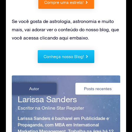
Compre uma estrela!
Se você gosta de astrologia, astronomia e muito
mais, vai adorar ver o conteúdo do nosso blog, que
você acessa clicando aqui embaixo.
Conheça nosso Blog!
Autor
Posts recentes
Larissa Sanders
Escritor na Online Star Register
Larissa Sanders é bacharel em Publicidade e
Propaganda, com MBA em International
Marketing Management. Trabalha na área há 12