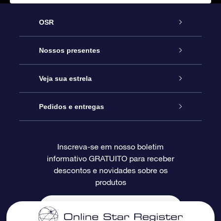
OSR
Serviço
Nossos presentes
Entre em contato conosco
Presente estrelar on-line
Veja sua estrela
Blog
Pacote de presente da OSR
Star Register
Pedidos e entregas
Perguntas frequentes
Super Star Gift
Aplicativo Localizador de Estrelas da OSR
Login de clientes
Inscreva-se em nosso boletim
informativo GRATUITO para receber
Avaliações
O cartão de presente da OSR
Página estelar personalizada
Informações de pagamento
descontos e novidades sobre os
produtos
Presentes corporativos
Um Milhão de Estrelas
Informações de envio
OSR Starsaver
Política de devolução