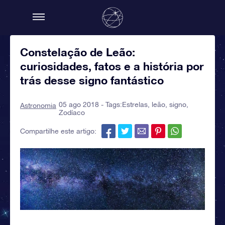
Constelação de Leão:
curiosidades, fatos e a história por
trás desse signo fantástico
05 ago 2018 - Tags:
Estrelas
,
leão
,
signo
,
Astronomia
Zodíaco
Compartilhe este artigo: