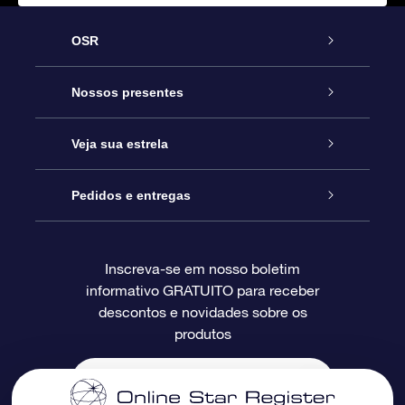
OSR
Serviço
Nossos presentes
Entre em contato conosco
Presente estrelar on-line
Veja sua estrela
Blog
Pacote de presente da OSR
Star Register
Pedidos e entregas
Perguntas frequentes
Super Star Gift
Aplicativo Localizador de Estrelas da OSR
Login de clientes
Inscreva-se em nosso boletim
informativo GRATUITO para receber
Avaliações
O cartão de presente da OSR
Página estelar personalizada
Informações de pagamento
descontos e novidades sobre os
produtos
Presentes corporativos
Um Milhão de Estrelas
Informações de envio
OSR Starsaver
Política de devolução