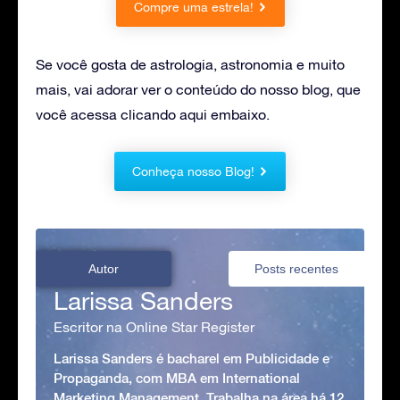
Compre uma estrela!
Se você gosta de astrologia, astronomia e muito
mais, vai adorar ver o conteúdo do nosso blog, que
você acessa clicando aqui embaixo.
Conheça nosso Blog!
Autor
Posts recentes
Larissa Sanders
Escritor na Online Star Register
Larissa Sanders é bacharel em Publicidade e
Propaganda, com MBA em International
Marketing Management. Trabalha na área há 12