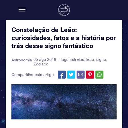
Constelação de Leão:
curiosidades, fatos e a história por
trás desse signo fantástico
05 ago 2018 - Tags:
Estrelas
,
leão
,
signo
,
Astronomia
Zodíaco
Compartilhe este artigo: