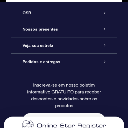
OSR
Serviço
Nossos presentes
Entre em contato conosco
Presente estrelar on-line
Veja sua estrela
Blog
Pacote de presente da OSR
Star Register
Pedidos e entregas
Perguntas frequentes
Super Star Gift
Aplicativo Localizador de Estrelas da OSR
Login de clientes
Inscreva-se em nosso boletim
informativo GRATUITO para receber
Avaliações
O cartão de presente da OSR
Página estelar personalizada
Informações de pagamento
descontos e novidades sobre os
produtos
Presentes corporativos
Um Milhão de Estrelas
Informações de envio
OSR Starsaver
Política de devolução