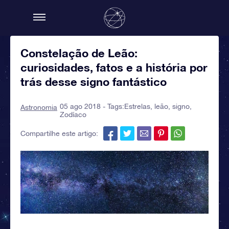
Constelação de Leão:
curiosidades, fatos e a história por
trás desse signo fantástico
05 ago 2018 - Tags:
Estrelas
,
leão
,
signo
,
Astronomia
Zodíaco
Compartilhe este artigo: