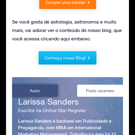
Compre uma estrela!
Se você gosta de astrologia, astronomia e muito
mais, vai adorar ver o conteúdo do nosso blog, que
você acessa clicando aqui embaixo.
Conheça nosso Blog!
Autor
Posts recentes
Larissa Sanders
Escritor na Online Star Register
Larissa Sanders é bacharel em Publicidade e
Propaganda, com MBA em International
Marketing Management. Trabalha na área há 12