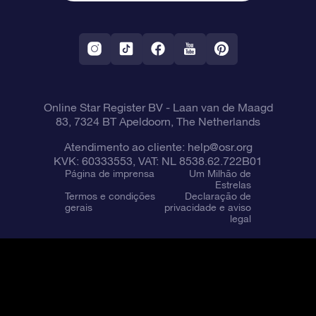
Aplicativo RV Fly me to the stars
Constelações
Online Star Register BV
- Laan van de Maagd
83, 7324 BT Apeldoorn, The Netherlands
Atendimento ao cliente:
help@osr.org
KVK: 60333553, VAT: NL 8538.62.722B01
Página de imprensa
Um Milhão de
Estrelas
Termos e condições
Declaração de
gerais
privacidade e aviso
legal