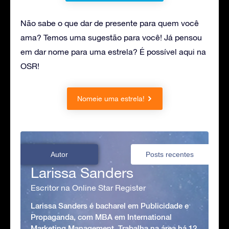
Não sabe o que dar de presente para quem você
ama? Temos uma sugestão para você! Já pensou
em dar nome para uma estrela? É possível aqui na
OSR!
Nomeie uma estrela!
Autor
Posts recentes
Larissa Sanders
Escritor na Online Star Register
Larissa Sanders é bacharel em Publicidade e
Propaganda, com MBA em International
Marketing Management. Trabalha na área há 12