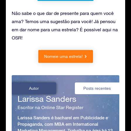
Não sabe o que dar de presente para quem você
ama? Temos uma sugestão para você! Já pensou
em dar nome para uma estrela? É possível aqui na
OSR!
Nomeie uma estrela!
Autor
Posts recentes
Larissa Sanders
Escritor na Online Star Register
Larissa Sanders é bacharel em Publicidade e
Propaganda, com MBA em International
Marketing Management. Trabalha na área há 12