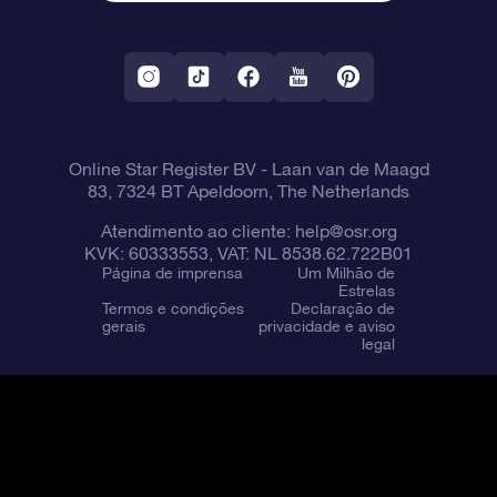
Aplicativo RV Fly me to the stars
Constelações
Online Star Register BV
- Laan van de Maagd
83, 7324 BT Apeldoorn, The Netherlands
Atendimento ao cliente:
help@osr.org
KVK: 60333553, VAT: NL 8538.62.722B01
Página de imprensa
Um Milhão de
Estrelas
Termos e condições
Declaração de
gerais
privacidade e aviso
legal