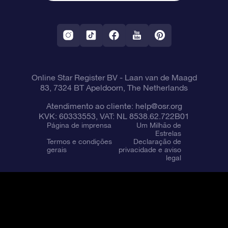
Aplicativo RV Fly me to the stars
Constelações
Online Star Register BV
- Laan van de Maagd
83, 7324 BT Apeldoorn, The Netherlands
Atendimento ao cliente:
help@osr.org
KVK: 60333553, VAT: NL 8538.62.722B01
Página de imprensa
Um Milhão de
Estrelas
Termos e condições
Declaração de
gerais
privacidade e aviso
legal