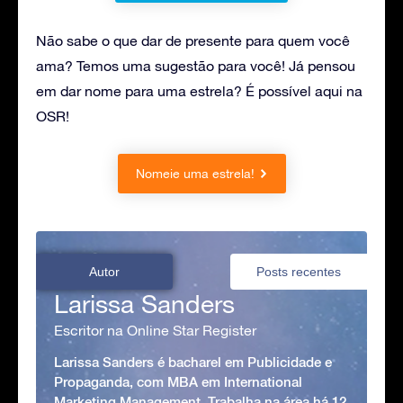
Não sabe o que dar de presente para quem você
ama? Temos uma sugestão para você! Já pensou
em dar nome para uma estrela? É possível aqui na
OSR!
Nomeie uma estrela!
Autor
Posts recentes
Larissa Sanders
Escritor na Online Star Register
Larissa Sanders é bacharel em Publicidade e
Propaganda, com MBA em International
Marketing Management. Trabalha na área há 12