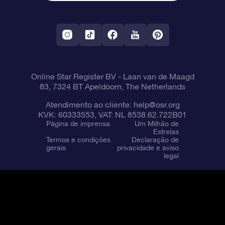
Aplicativo RV Fly me to the stars
Constelações
Online Star Register BV
- Laan van de Maagd
83, 7324 BT Apeldoorn, The Netherlands
Atendimento ao cliente:
help@osr.org
KVK: 60333553, VAT: NL 8538.62.722B01
Página de imprensa
Um Milhão de
Estrelas
Termos e condições
Declaração de
gerais
privacidade e aviso
legal