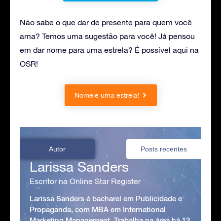
Não sabe o que dar de presente para quem você
ama? Temos uma sugestão para você! Já pensou
em dar nome para uma estrela? É possível aqui na
OSR!
Nomeie uma estrela!
Autor
Posts recentes
Larissa Sanders
Escritor na Online Star Register
Larissa Sanders é bacharel em Publicidade e
Propaganda, com MBA em International
Marketing Management. Trabalha na área há 12