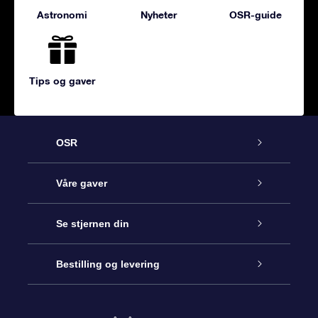
Astronomi
Nyheter
OSR-guide
Tips og gaver
OSR
Kundeservice
Våre gaver
Kontakt oss
Online Stjernegave
Se stjernen din
Bloggen
OSR Gavepakke
Star Register
Bestilling og levering
Ofte stilte spørsmål
Super Star Gift
OSR Star Finder App
Kundeinnlogging