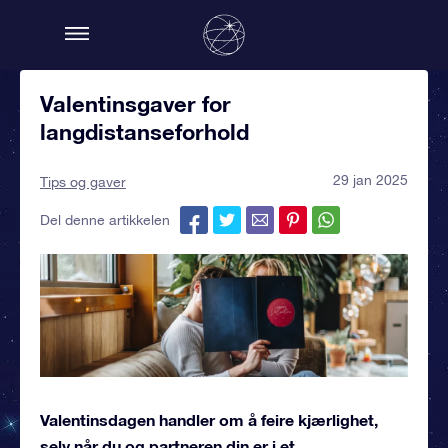
Valentinsgaver for
langdistanseforhold
29 jan 2025
Tips og gaver
Del denne artikkelen
Valentinsdagen handler om å feire kjærlighet,
selv når du og partneren din er i et