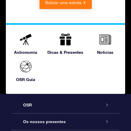
Batizar uma estrela
Astronomia
Dicas & Presentes
Notícias
OSR Guia
OSR
Serviço
Os nossos presentes