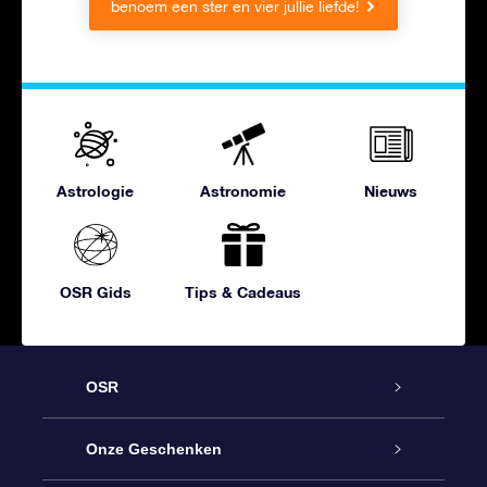
benoem een ster en vier jullie liefde!
Astrologie
Astronomie
Nieuws
OSR Gids
Tips & Cadeaus
OSR
Service
Onze Geschenken