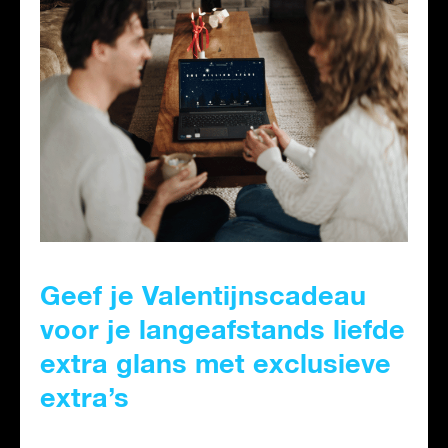
Geef je Valentijnscadeau
voor je langeafstands liefde
extra glans met exclusieve
extra’s