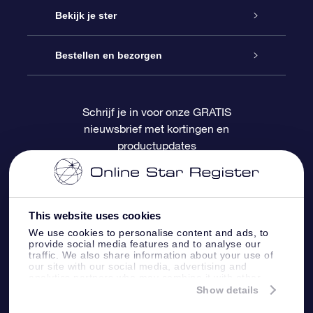
Contact
Online Star Gift
Bekijk je ster
Blog
OSR Cadeaupakket
Sterrenregister
Bestellen en bezorgen
Veelgestelde vragen
Super Ster Cadeau
OSR Star Finder App
Klantenlogin
Schrijf je in voor onze GRATIS
nieuwsbrief met kortingen en
OSR Recensies
OSR Cadeaukaart
Gepersonaliseerde sterrenpagina
Betalingsinformatie
productupdates
Relatiegeschenken
One Million Stars
Verzendinformatie
OSR Starsaver
Retourbeleid
This website uses cookies
We use cookies to personalise content and ads, to
provide social media features and to analyse our
Fly me to the Stars App
Constellaties
traffic. We also share information about your use of
our site with our social media, advertising and
analytics partners who may combine it with other
information that you’ve provided to them or that
Show details
they’ve collected from your use of their services.
Online Star Register BV
- Laan van de Maagd